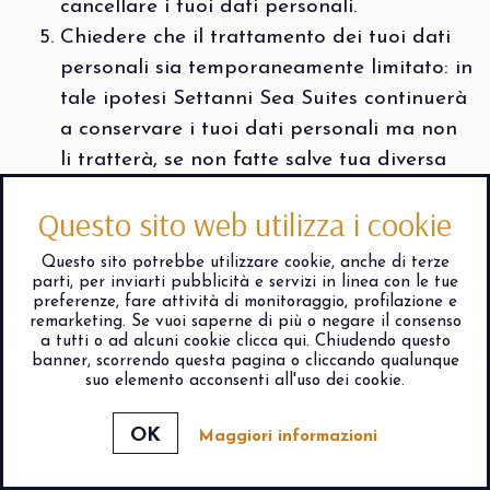
cancellare i tuoi dati personali.
Chiedere che il trattamento dei tuoi dati
personali sia temporaneamente limitato: in
tale ipotesi Settanni Sea Suites continuerà
a conservare i tuoi dati personali ma non
li tratterà, se non fatte salve tua diversa
richiesta e le eccezioni previste dalla
Questo sito web utilizza i cookie
legge. Puoi ottenere la limitazione del
trattamento quando contesti l’esattezza
Questo sito potrebbe utilizzare cookie, anche di terze
dei tuoi dati personali, quando il
parti, per inviarti pubblicità e servizi in linea con le tue
preferenze, fare attività di monitoraggio, profilazione e
trattamento è illecito ma ti opponi alla
remarketing. Se vuoi saperne di più o negare il consenso
cancellazione dei tuoi dati, quando i tuoi
a tutti o ad alcuni cookie clicca qui. Chiudendo questo
banner, scorrendo questa pagina o cliccando qualunque
dati non ci servono più ma ne hai bisogno
suo elemento acconsenti all'uso dei cookie.
per esercitare un tuo diritto in sede
giudiziaria e quando ti opponi al
Maggiori informazioni
verifica disponibilità
trattamento, nel periodo in cui noi